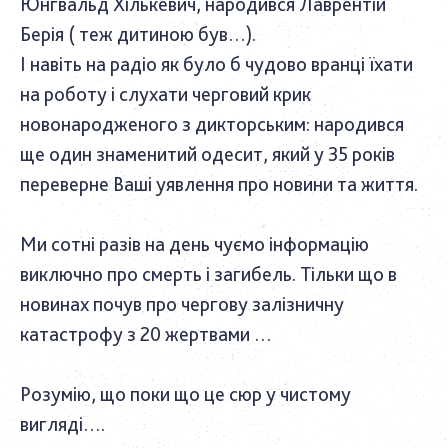
Юнгвальд Хількевич, народився Лаврентій
Берія ( теж дитиною був…).
І навіть на радіо як було б чудово вранці їхати
на роботу і слухати черговий крик
новонародженого з дикторським: народився
ще один знаменитий одесит, який у 35 років
переверне Ваші уявлення про новини та життя.
Ми сотні разів на день чуємо інформацію
виключно про смерть і загибель. Тільки що в
новинах почув про чергову залізничну
катастрофу з 20 жертвами …
Розумію, що поки що це сюр у чистому
вигляді….