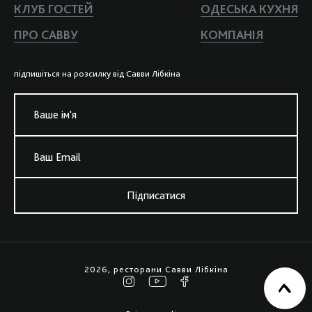
КЛУБ ГОСТЕЙ
ОДЕСЬКА КУХНЯ
ПРО САВВУ
КОМПАНIЯ
пiдпишiться на розсилку вiд Савви Лiбкiна
Ваше iм'я
Ваш Email
Підписатися
2026, ресторани Савви Лiбкiна