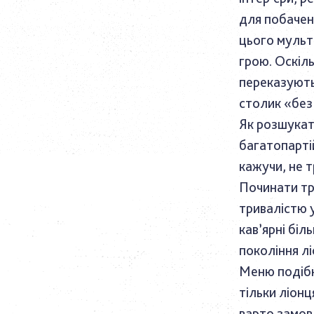
для побачень
цього мульт
грою. Оскіль
переказують
столик «без
Як розшукат
багатопартій
кажучи, не т
Починати тр
тривалістю у
кав’ярні біл
покоління лі
Меню подібн
тільки ліонц
варто замов