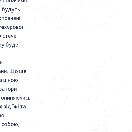
ми побачимо
и будуть
оповнені
міхурової
о стече
ру буде
и.
ани. Що ще
а ціною
оратори
, опиняючись
від їжі та
во
ж собою,