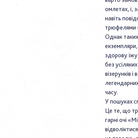
омлетах, і, 
навіть повід
трюфелями –
Однак таких-
екземпляри, 
здорову їжу,
без усіляки
візерунків і
легендарних 
часу.
У пошуках с
Це те, що тр
гарні очі «M
відволіктися