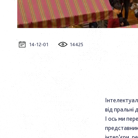
14-12-01
14425
Інтелектуал
від пральні 
І ось ми пер
представник
інтер’єри, 