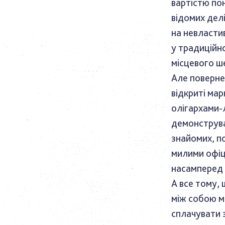
вартістю пон
відомих делі
на невластив
у традиційн
місцевого ш
Але повернем
відкриті мар
олігархами-
демонструва
знайомих, п
милими офіц
насамперед «
А все тому, 
між собою ма
сплачувати 