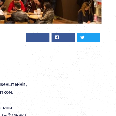
нкенштейнів,
ятком.
,
орани-
ни – будинки