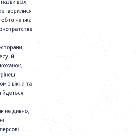
назви всіх
перетворилися
 тобто не їжа
арнотратства
есторани,
есу, й
 коханок,
трінеш
м з вікна та
и йдеться
як не дивно,
ні
персові