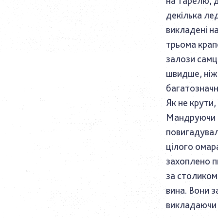
на тарелю, 
декілька ле
викладені н
трьома крап
залози самц
швидше, ніж
багатозначн
Як не крути,
Мандруючи Є
повигадувал
цілого омар
захоплено пи
за столиком
вина. Вони 
викладаючи 