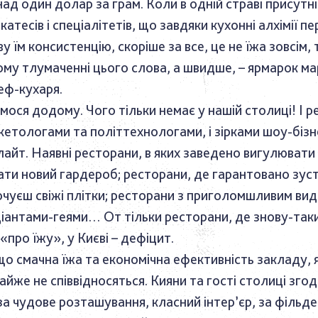
ад один долар за грам. Коли в одній страві присутні 
катесів і спеціалітетів, що завдяки кухонні алхімії 
у їм консистенцію, скоріше за все, це не їжа зовсім,
ому тлумаченні цього слова, а швидше, – ярмарок м
еф-кухаря.
ося додому. Чого тільки немає у нашій столиці! І р
кетологами та політтехнологами, і зірками шоу-бізн
лайт. Наявні ресторани, в яких заведено вигулювати
ти новий гардероб; ресторани, де гарантовано зус
очуєш свіжі плітки; ресторани з приголомшливим видо
іантами-геями… От тільки ресторани, де знову-так
про їжу», у Києві – дефіцит.
що смачна їжа та економічна ефективність закладу, 
йже не співвідносяться. Кияни та гості столиці згод
за чудове розташування, класний інтер’єр, за фільде