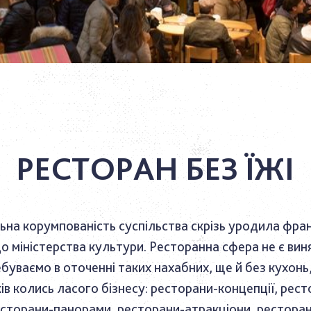
РЕСТОРАН БЕЗ ЇЖІ
ьна корумпованість суспільства скрізь уродила фра
до міністерства культури. Ресторанна сфера не є вин
ебуваємо в оточенні таких нахабних, ще й без кухонь
ів колись ласого бізнесу: ресторани-концепції, рест
ресторани-панорами, ресторани-атракціони, рестора