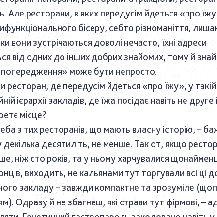
. Але ресторани, в яких передусім йдеться «про їжу»
ифункціонального бісеру, себто різноманіття, лиша
ки вони зустрічаються доволі нечасто, їхні адреси
ся від одних до інших добрих знайомих, тому й знай
 попередження» може бути непросто.
и ресторан, де передусім йдеться «про їжу», у такій
ній ієрархії закладів, де їжа посідає навіть не друге 
ретє місце?
еба з тих ресторанів, що мають власну історію, – б
 декілька десятиліть, не менше. Так от, якщо ресто
ьше, ніж сто років, та у ньому харчувалися щонаймен
онців, виходить, не кальянами тут торгували всі ці до
ого закладу – завжди компактне та зрозуміле (щоп
ям). Одразу й не збагнеш, які страви тут фірмові, – ад
ляти. Генетичний гастропароль закодовано навіть у