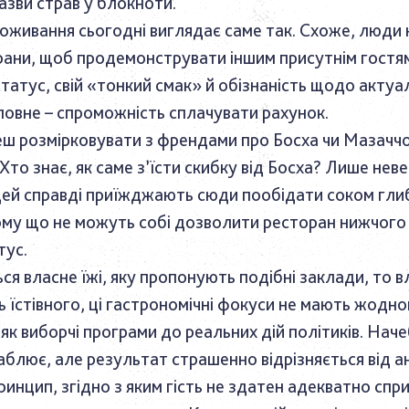
азви страв у блокноти.
оживання сьогодні виглядає саме так. Схоже, люди
орани, щоб продемонструвати іншим присутнім гостям
статус, свій «тонкий смак» й обізнаність щодо актуа
оловне – спроможність сплачувати рахунок.
еш розмірковувати з френдами про Босха чи Мазаччо
Хто знає, як саме з’їсти скибку від Босха? Лише нев
ей справді приїжджають сюди пообідати соком гл
ому що не можуть собі дозволити ресторан нижчого 
тус.
я власне їжі, яку пропонують подібні заклади, то вл
ь їстівного, ці гастрономічні фокуси не мають жодно
як виборчі програми до реальних дій політиків. Наче
ваблює, але результат страшенно відрізняється від а
инцип, згідно з яким гість не здатен адекватно спр