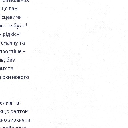
о це вам
місцевими
ще не було!
 рідкісні
 смачну та
 простіше –
в, без
вих та
зірки нового
еликі та
 якщо раптом
есно зиркнути