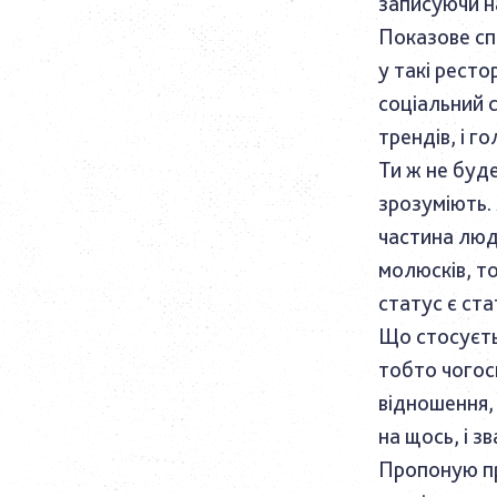
записуючи н
Показове сп
у такі рест
соціальний 
трендів, і г
Ти ж не буд
зрозуміють. 
частина люд
молюсків, т
статус є ста
Що стосуєтьс
тобто чогос
відношення, 
на щось, і з
Пропоную пр