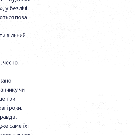
, у безлічі
ються поза
ти вільний
і, чесно
ажано
ранчику чи
ше три
вгі роки.
равда,
же саме їх і
 тривіальних