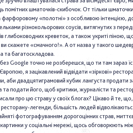
де зручно влаштувалася страва за вісімдесят євро, 
дь помітних шматочків-скибочок. От тільки шматочк
а фарфоровому «полотні» з особливою інтенцією, д
ельками різнокольорових соусів, витягнутих з перед
ів глибоководних креветок, а також укриті піною, щ
 ви скажете «смачного!». А от назва у такого шедев
а та багатоскладова.
 без Google точно не розберешся, що ти там зараз їс
вропою, я зацікавлений відвідати «зіркові» рестор
и, аби двадцятиграмовий кубик лангуста продати з
а та подати його, щоб критики, журналісти та рест
сали про цю страву у своїх блогах? Цікаво й те, що
 ресторану-легенди, більшість людей відволікаються 
зайняті фотографуванням дорогоцінних страв, миттє
картинки у соціальні мережі, щось обговорюють мі