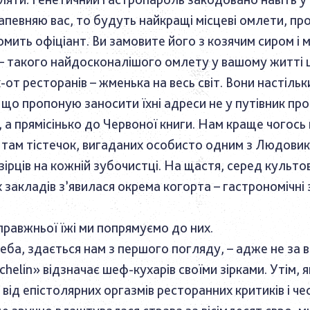
запевняю вас, то будуть найкращі місцеві омлети, пр
омить офіціант. Ви замовите його з козячим сиром і 
 такого найдосконалішого омлету у вашому житті 
от ресторанів – жменька на весь світ. Вони настільки
що пропоную заносити їхні адреси не у путівник про
 а прямісінько до Червоної книги. Нам краще чогось
х там тістечок, вигаданих особисто одним з Людовикі
 взірців на кожній зубочистці. На щастя, серед культо
закладів з’явилася окрема когорта – гастрономічні 
правжньої їжі ми попрямуємо до них.
еба, здається нам з першого погляду, – адже не за в
ichelin» відзначає шеф-кухарів своїми зірками. Утім,
 від епістолярних оргазмів ресторанних критиків і ч