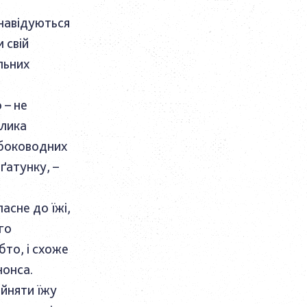
 навідуються
 свій
льних
 – не
елика
ибоководних
ґатунку, –
асне до їжі,
го
бто, і схоже
нонса.
ийняти їжу