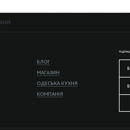
ХНЯ
пiдпиш
БЛОГ
В
МАГАЗИН
ОДЕСЬКА КУХНЯ
В
КОМПАНIЯ