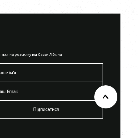
iться на розсилку вiд Савви Лiбкiна
аше iм'я
аш Email
Підписатися