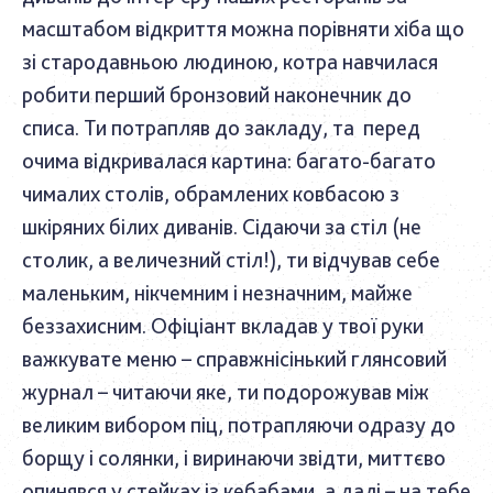
масштабом відкриття можна порівняти хіба що
зі стародавньою людиною, котра навчилася
робити перший бронзовий наконечник до
списа. Ти потрапляв до закладу, та перед
очима відкривалася картина: багато-багато
чималих столів, обрамлених ковбасою з
шкіряних білих диванів. Сідаючи за стіл (не
столик, а величезний стіл!), ти відчував себе
маленьким, нікчемним і незначним, майже
беззахисним. Офіціант вкладав у твої руки
важкувате меню – справжнісінький глянсовий
журнал – читаючи яке, ти подорожував між
великим вибором піц, потрапляючи одразу до
борщу і солянки, і виринаючи звідти, миттєво
опинявся у стейках із кебабами, а далі – на тебе