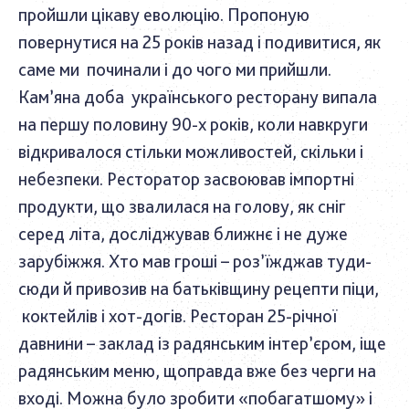
пройшли цікаву еволюцію. Пропоную
повернутися на 25 років назад і подивитися, як
саме ми починали і до чого ми прийшли.
Кам’яна доба українського ресторану випала
на першу половину 90-х років, коли навкруги
відкривалося стільки можливостей, скільки і
небезпеки. Ресторатор засвоював імпортні
продукти, що звалилася на голову, як сніг
серед літа, досліджував ближнє і не дуже
зарубіжжя. Хто мав гроші – роз’їжджав туди-
сюди й привозив на батьківщину рецепти піци,
коктейлів і хот-догів. Ресторан 25-річної
давнини – заклад із радянським інтер’єром, іще
радянським меню, щоправда вже без черги на
вході. Можна було зробити «побагатшому» і