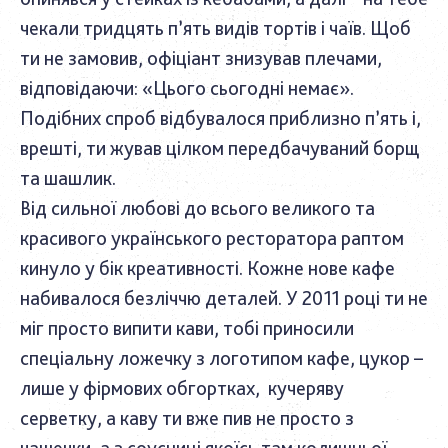
чекали тридцять п’ять видів тортів і чаїв. Щоб
ти не замовив, офіціант знизував плечами,
відповідаючи: «Цього сьогодні немає».
Подібних спроб відбувалося приблизно п’ять і,
врешті, ти жував цілком передбачуваний борщ
та шашлик.
Від сильної любові до всього великого та
красивого українського ресторатора раптом
кинуло у бік креативності. Кожне нове кафе
набивалося безліччю деталей. У 2011 році ти не
міг просто випити кави, тобі приносили
спеціальну ложечку з логотипом кафе, цукор –
лише у фірмових обгортках, кучеряву
серветку, а каву ти вже пив не просто з
чашечки, а з соусниці якоїсь там колишньої