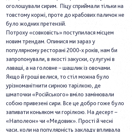
оголошували сирим. Піцу сприймали тільки на
товстому коржі, проте до крабових паличок не
було жодних претензій.
Потроху «совковість» поступилася місцем
новим трендам. Опинися ми зараз у
популярному ресторані 2000-х років, нам би
запропонували, в якості закуски, сулугуні в
лаваші, а на головне – шашлик із овочами.
Якщо й гроші велися, то стіл можна було
урізноманітнити сирною тарілкою, де
шматочки «Російського» вміло замінювали
собою привезені сири. Все це добро гоже було
запивати коньяком чи горілкою. На десерт –
«Наполеон» чи «Медовик». Прості й чесні
часи, коли на популярність закладу впливала