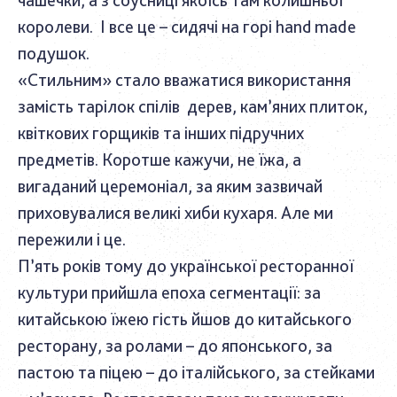
королеви. І все це – сидячі на горі hand made
подушок.
«Стильним» стало вважатися використання
замість тарілок спілів дерев, кам’яних плиток,
квіткових горщиків та інших підручних
предметів. Коротше кажучи, не їжа, а
вигаданий церемоніал, за яким зазвичай
приховувалися великі хиби кухаря. Але ми
пережили і це.
П’ять років тому до української ресторанної
культури прийшла епоха сегментації: за
китайською їжею гість йшов до китайського
ресторану, за ролами – до японського, за
пастою та піцею – до італійського, за стейками