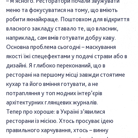
– м’ясного. Ресторатори почали звужувати
меню та фокусуватися на тому, що вміють
робити якнайкраще. Поштовхом для відкриття
власного закладу ставало те, що власник,
наприклад, сам вмів готувати добру каву.
Основна проблема сьогодні – маскування
якості їжі спецефектами у подачі страви або в
дизайні. Я глибоко переконаний, що в
ресторані на першому місці завжди стоятиме
кухар та його вміння готувати, а не
потрапляння у топ модних інтер’єрів
архітектурних глянцевих журналів.
Тепер про хороше: в Україні з’явилися
ресторани із місією. Хтось просуває ідею
правильного харчування, хтось – винну