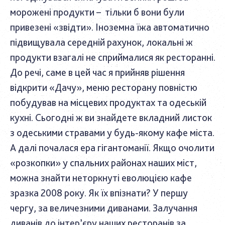
морожені продукти – тільки б вони були
привезені «звідти». Іноземна їжа автоматично
підвищувала середній рахунок, локальні ж
продукти взагалі не сприймалися як ресторанні.
До речі, саме в цей час я прийняв рішення
відкрити «Дачу», меню ресторану повністю
побудував на місцевих продуктах та одеській
кухні. Сьогодні ж ви знайдете вкладний листок
з одеськими стравами у будь-якому кафе міста.
А далі почалася ера гігантоманії. Якщо очолити
«розкопки» у спальних районах наших міст,
можна знайти неторкнуті еволюцією кафе
зразка 2008 року. Як їх впізнати? У першу
чергу, за величезними диванами. Залучання
диванів до інтер’єру наших ресторанів за