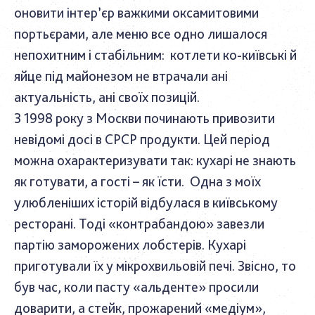
оновити інтер’єр важкими оксамитовими
портьєрами, але меню все одно лишалося
непохитним і стабільним: котлети ко-київські й
яйце під майонезом не втрачали ані
актуальність, ані своїх позицій.
З 1998 року з Москви починають привозити
невідомі досі в СРСР продукти. Цей період
можна охарактеризувати так: кухарі не знають
як готувати, а гості – як їсти. Одна з моїх
улюбленіших історій відбулася в київському
ресторані. Тоді «контрабандою» завезли
партію заморожених лобстерів. Кухарі
приготували їх у мікрохвильовій печі. Звісно, то
був час, коли пасту «альденте» просили
доварити, а стейк, прожарений «медіум»,