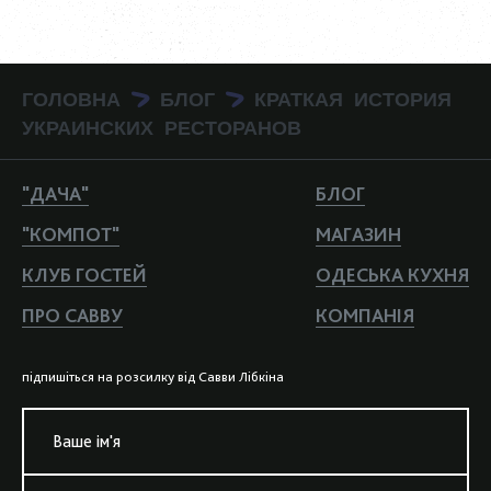
ГОЛОВНА
БЛОГ
КРАТКАЯ ИСТОРИЯ
>
>
УКРАИНСКИХ РЕСТОРАНОВ
"ДАЧА"
БЛОГ
"КОМПОТ"
МАГАЗИН
КЛУБ ГОСТЕЙ
ОДЕСЬКА КУХНЯ
ПРО САВВУ
КОМПАНIЯ
пiдпишiться на розсилку вiд Савви Лiбкiна
Ваше iм'я