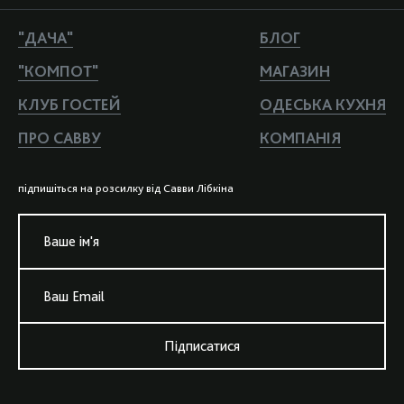
"ДАЧА"
БЛОГ
"КОМПОТ"
МАГАЗИН
КЛУБ ГОСТЕЙ
ОДЕСЬКА КУХНЯ
ПРО САВВУ
КОМПАНIЯ
пiдпишiться на розсилку вiд Савви Лiбкiна
Ваше iм'я
Ваш Email
Підписатися