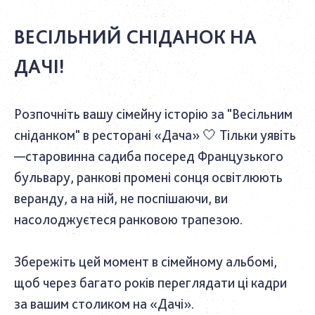
ВЕСІЛЬНИЙ СНІДАНОК НА
ДАЧІ!
Розпочніть вашу сімейну історію за "Весільним
сніданком" в ресторані «Дача» 🤍 Тільки уявіть
—старовинна садиба посеред Французького
бульвару, ранкові промені сонця освітлюють
веранду, а на ній, не поспішаючи, ви
насолоджуєтеся ранковою трапезою.
Збережіть цей момент в сімейному альбомі,
щоб через багато років переглядати ці кадри
за вашим столиком на «Дачі».