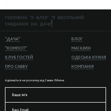
ГОЛОВНА
БЛОГ
ВЕСІЛЬНИЙ
>
>
СНІДАНОК НА ДАЧІ!
"ДАЧА"
БЛОГ
"КОМПОТ"
МАГАЗИН
КЛУБ ГОСТЕЙ
ОДЕСЬКА КУХНЯ
ПРО САВВУ
КОМПАНIЯ
пiдпишiться на розсилку вiд Савви Лiбкiна
Ваше iм'я
Ваш Email