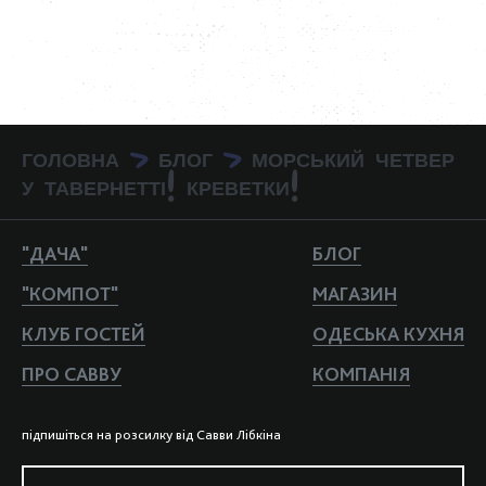
ГОЛОВНА
БЛОГ
МОРСЬКИЙ ЧЕТВЕР
>
>
У ТАВЕРНЕТТІ! КРЕВЕТКИ!
"ДАЧА"
БЛОГ
"КОМПОТ"
МАГАЗИН
КЛУБ ГОСТЕЙ
ОДЕСЬКА КУХНЯ
ПРО САВВУ
КОМПАНIЯ
пiдпишiться на розсилку вiд Савви Лiбкiна