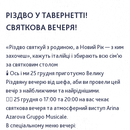
РІЗДВО У ТАВЕРНЕТТІ!
СВЯТКОВА ВЕЧЕРЯ!
«Різдво святкуй з родиною, а Новий Рік — з ким
захочеш», кажуть італійці і збирають всю сім’ю
за святковим столом
🕯
Ось і ми 25 грудня приготуємо Велику
Різдвяну вечерю від шефа, аби ви провели цей
вечір з найближчими та найріднішими.
👉🏼
25 грудня о 17:00 та 20:00 на вас чекає
святкова вечеря та атмосферний виступ Arina
Azarova Gruppo Musicale.
В спеціальному меню вечері: