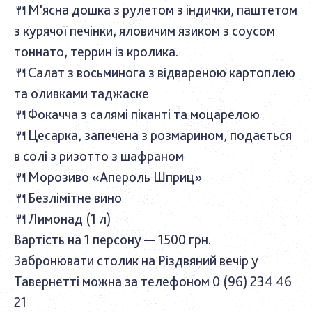
🍴М'ясна дошка з рулетом з індички, паштетом
з курячої печінки, яловичим язиком з соусом
тоннато, террин із кролика.
🍴
Салат з восьминога з відвареною картоплею
та оливками таджаске
🍴
Фокачча з салямі піканті та моцарелою
🍴
Цесарка, запечена з розмарином, подається
в солі з ризотто з шафраном
🍴
Морозиво «Апероль Шприц»
🍴
Безлімітне вино
🍴
Лимонад (1 л)
Вартість на 1 персону — 1500 грн.
Забронювати столик на Різдвяний вечір у
Тавернетті можна за телефоном 0 (96) 234 46
21