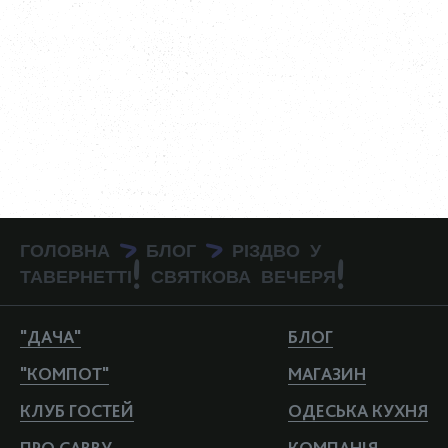
ГОЛОВНА
БЛОГ
РІЗДВО У
>
>
ТАВЕРНЕТТІ! СВЯТКОВА ВЕЧЕРЯ!
"ДАЧА"
БЛОГ
"КОМПОТ"
МАГАЗИН
КЛУБ ГОСТЕЙ
ОДЕСЬКА КУХНЯ
ПРО САВВУ
КОМПАНIЯ