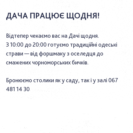
ДАЧА ПРАЦЮЄ ЩОДНЯ!
Відтепер чекаємо вас на Дачі щодня.
З 10:00 до 20:00 готуємо традиційні одеські
страви — від форшмаку з оселедця до
смажених чорноморських бичків.
Бронюємо столики як у саду, так і у залі 067
481 14 30