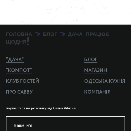
ГОЛОВНА
БЛОГ
ДАЧА ПРАЦЮЄ
>
>
ЩОДНЯ!
"ДАЧА"
БЛОГ
"КОМПОТ"
МАГАЗИН
КЛУБ ГОСТЕЙ
ОДЕСЬКА КУХНЯ
ПРО САВВУ
КОМПАНIЯ
пiдпишiться на розсилку вiд Савви Лiбкiна
Ваше iм'я