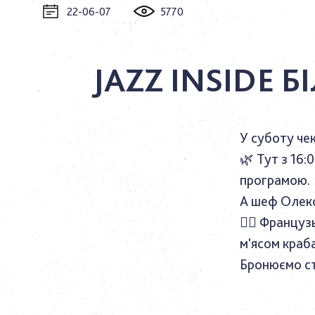
22-06-07
5770
JAZZ INSIDE 
У суботу че
🌿
Тут з 16:
програмою.
А шеф Олекс
👉🏼
Французь
м'ясом краба
Бронюємо ст