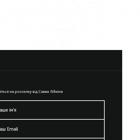
iться на розсилку вiд Савви Лiбкiна
аше iм'я
аш Email