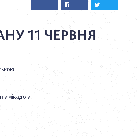
АНУ 11 ЧЕРВНЯ
нською
 з мікадо з