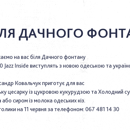
БІЛЯ ДАЧНОГО ФОНТ
каємо на вас біля Дачного фонтану
00 Jazz Inside виступлять з новою одеською та украї
андр Ковальчук приготує для вас
ку цесарку із цукровою кукурудзою та Холодний суп
 або сиром із молока одеських кіз.
олики на 11 червня за телефоном: 067 481 14 30