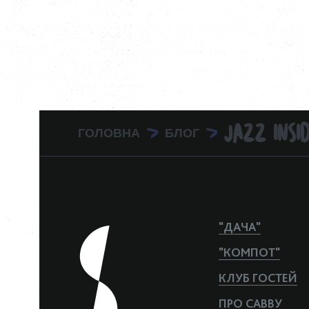
ГОЛОВНА
БЛОГ
JAZZ INSID
>
>
"ДАЧА"
"КОМПОТ"
КЛУБ ГОСТЕЙ
ПРО САВВУ