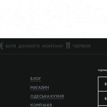
E БІЛЯ ДАЧНОГО ФОНТАНУ 11 ЧЕРВНЯ
пiдпиш
БЛОГ
В
МАГАЗИН
ОДЕСЬКА КУХНЯ
В
КОМПАНIЯ