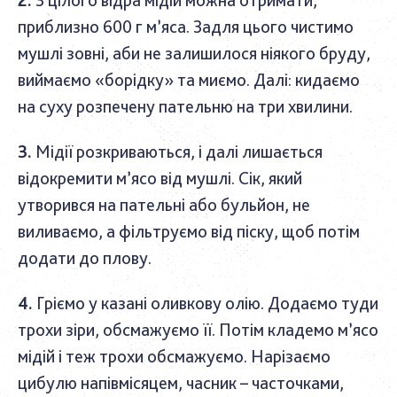
приблизно 600 г м’яса. Задля цього чистимо
мушлі зовні, аби не залишилося ніякого бруду,
виймаємо «борідку» та миємо. Далі: кидаємо
на суху розпечену пательню на три хвилини.
Мідії розкриваються, і далі лишається
відокремити м’ясо від мушлі. Сік, який
утворився на пательні або бульйон, не
виливаємо, а фільтруємо від піску, щоб потім
додати до плову.
Гріємо у казані оливкову олію. Додаємо туди
трохи зіри, обсмажуємо її. Потім кладемо м’ясо
мідій і теж трохи обсмажуємо. Нарізаємо
цибулю напівмісяцем, часник – часточками,