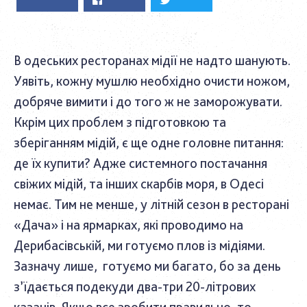
В одеських ресторанах мідії не надто шанують.
Уявіть, кожну мушлю необхідно очисти ножом,
добряче вимити і до того ж не заморожувати.
Ккрім цих проблем з підготовкою та
зберіганням мідій, є ще одне головне питання:
де їх купити? Адже системного постачання
свіжих мідій, та інших скарбів моря, в Одесі
немає. Тим не менше, у літній сезон в ресторані
«Дача» і на ярмарках, які проводимо на
Дерибасівській, ми готуємо плов із мідіями.
Зазначу лише, готуємо ми багато, бо за день
з’їдається подекуди два-три 20-літрових
казанів. Якщо все зробити правильно, то