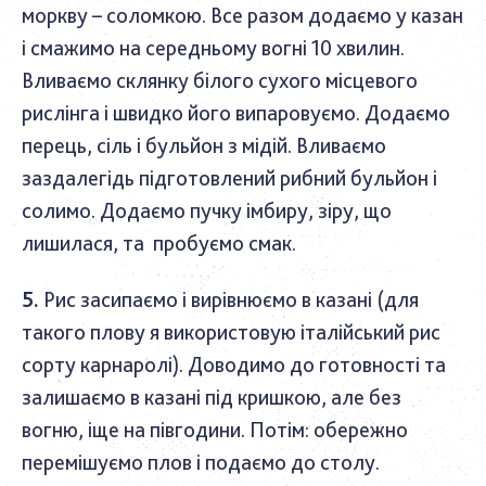
моркву – соломкою. Все разом додаємо у казан
і смажимо на середньому вогні 10 хвилин.
Вливаємо склянку білого сухого місцевого
рислінга і швидко його випаровуємо. Додаємо
перець, сіль і бульйон з мідій. Вливаємо
заздалегідь підготовлений рибний бульйон і
солимо. Додаємо пучку імбиру, зіру, що
лишилася, та пробуємо смак.
Рис засипаємо і вирівнюємо в казані (для
такого плову я використовую італійський рис
сорту карнаролі). Доводимо до готовності та
залишаємо в казані під кришкою, але без
вогню, іще на півгодини. Потім: обережно
перемішуємо плов і подаємо до столу.