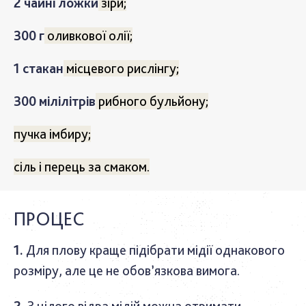
2 чайні ложки
зіри;
300 г
оливкової олії;
1 стакан
місцевого рислінгу;
300 мілілітрів
рибного бульйону;
пучка імбиру;
сіль і перець за смаком.
ПРОЦЕС
Для плову краще підібрати мідії однакового
розміру, але це не обов’язкова вимога.
З цілого відра мідій можна отримати,