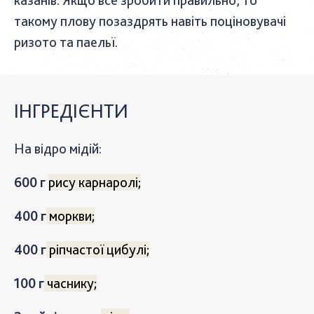
такому плову позаздрять навіть поціновувачі
ризото та паельї.
ІНГРЕДІЄНТИ
На відро мідій
:
600 г
рису карнаролі;
400 г
моркви;
400 г
ріпчастої цибулі;
100 г
часнику;