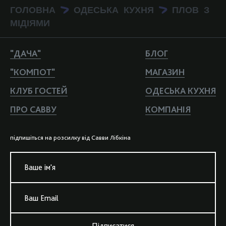
ГОЛОВНА
ОДЕСЬКА КУХНЯ
ПЛОВ З
>
>
МІДІЯМИ
"ДАЧА"
БЛОГ
"КОМПОТ"
МАГАЗИН
КЛУБ ГОСТЕЙ
ОДЕСЬКА КУХНЯ
ПРО САВВУ
КОМПАНIЯ
пiдпишiться на розсилку вiд Савви Лiбкiна
Ваше iм'я
Ваш Email
Підписатися