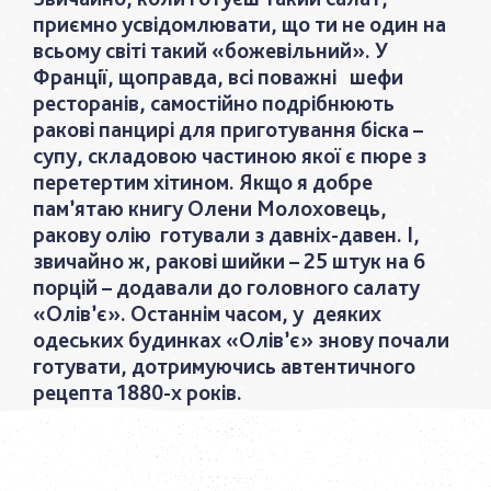
приємно усвідомлювати, що ти не один на
всьому світі такий «божевільний». У
Франції, щоправда, всі поважні шефи
ресторанів, самостійно подрібнюють
ракові панцирі для приготування біска –
супу, складовою частиною якої є пюре з
перетертим хітином. Якщо я добре
пам’ятаю книгу Олени Молоховець,
ракову олію готували з давніх-давен. І,
звичайно ж, ракові шийки – 25 штук на 6
порцій – додавали до головного салату
«Олів’є». Останнім часом, у деяких
одеських будинках «Олів’є» знову почали
готувати, дотримуючись автентичного
рецепта 1880-х років.