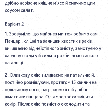
дрібно нарізане клішне м’ясо й смачимо цим
соусом салат.
Варіант 2
Зрозуміло, що майонез ми теж робимо самі.
Панцері, клішні та залишки хвостиків раків
вичищаємо від неїстівного змісту, замотуємо у
харчову фольгу й сильно розбиваємо сапкою
на дошці.
Оливкову олію виливаємо на пательню й,
постійно розмішуючи, протягом 15 хвилин на
повільному вогні, нагріваємо в ній дрібні
шматочки панцера. Олія має трохи змінити
колір. Після: олію повністю охолодити та