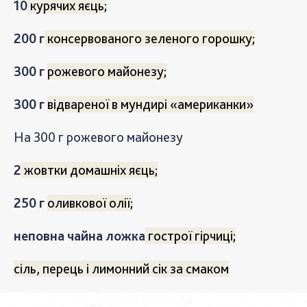
10
курячих яєць;
200 г
консервованого зеленого горошку;
300 г
рожевого майонезу;
300 г
відвареної в мундирі «американки»
На 300 г рожевого майонезу
2
жовтки домашніх яєць;
250 г
оливкової олії;
неповна чайна ложка
гострої гірчиці;
сіль, перець і лимонний сік за смаком