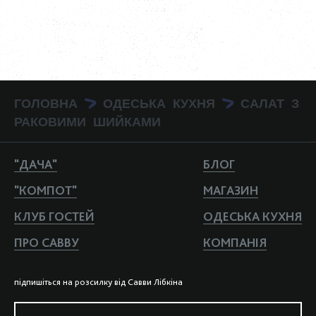
ГОЛОВНА
ОДЕСЬКА КУХНЯ
САЛАТ З
>
>
РАКОВИМИ ШИЙКАМИ
"ДАЧА"
БЛОГ
"КОМПОТ"
МАГАЗИН
КЛУБ ГОСТЕЙ
ОДЕСЬКА КУХНЯ
ПРО САВВУ
КОМПАНIЯ
пiдпишiться на розсилку вiд Савви Лiбкiна