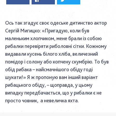
Ось так згадує своє одеське дитинство актор
Сергій Мигицко: «Пригадую, коли був
маленьким хлопчиком, мене брали із собою
рибалки перевіряти риболовні сітки. Кожному
видавали кусень білого хліба, величезний
помідор і солону або копчену скумбрію. То був
обід рибака – найсмачнішого обіду годі
шукати!» Я ж пропоную вам інший варіант
рибацького обіду, – щоправда, у цьому
випадку передбачається, що у рибалки є не
просто човник, а невеличка яхта.