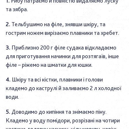
Рибу патраємо й повністю видаляємо луску
та зябра.
Тельбушимо на філе, знявши шкіру, та
гострим ножем вирізаємо плавники та хребет.
Приблизно 200 г філе судака відкладаємо
для приготування начинки для розтягаїв, інше
філе – ріжемо на шматки для юшки.
Шкіру та всі кістки, плавники і голови
кладемо до каструлі й заливаємо 2 л холодної
води.
Доводимо до кипіння та знімаємо піну.
Кладемо у воду помідори, розрізані на чотири
частини, головку часнику, цілу моркву, корінь