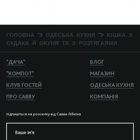
ГОЛОВНА
ОДЕСЬКА КУХНЯ
ЮШКА З
>
>
СУДАКА Й ОКУНЯ ТА З РОЗТЯГАЯМИ
"ДАЧА"
БЛОГ
"КОМПОТ"
МАГАЗИН
КЛУБ ГОСТЕЙ
ОДЕСЬКА КУХНЯ
ПРО САВВУ
КОМПАНIЯ
пiдпишiться на розсилку вiд Савви Лiбкiна
Ваше iм'я