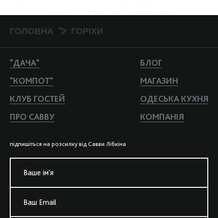
ГОЛОВНА
ГОРІХИ
>
"ДАЧА"
БЛОГ
"КОМПОТ"
МАГАЗИН
КЛУБ ГОСТЕЙ
ОДЕСЬКА КУХНЯ
ПРО САВВУ
КОМПАНIЯ
пiдпишiться на розсилку вiд Савви Лiбкiна
Ваше iм'я
Ваш Email