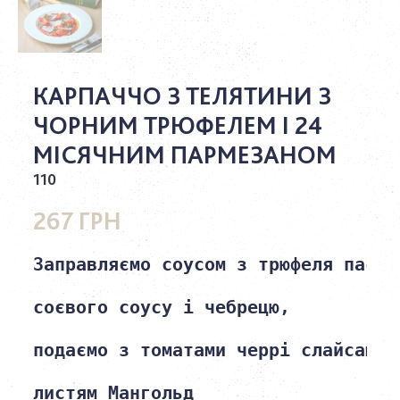
КАРПАЧЧО З ТЕЛЯТИНИ З
ЧОРНИМ ТРЮФЕЛЕМ І 24
МІСЯЧНИМ ПАРМЕЗАНОМ
110
267 ГРН
Заправляємо соусом з трюфеля пасти

соєвого соусу і чебрецю,

подаємо з томатами черрі слайсами п
листям Мангольд