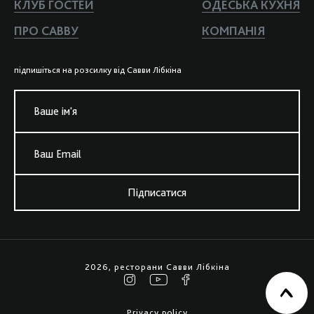
КЛУБ ГОСТЕЙ
ОДЕСЬКА КУХНЯ
ПРО САВВУ
КОМПАНIЯ
пiдпишiться на розсилку вiд Савви Лiбкiна
Ваше iм'я
Ваш Email
Підписатися
2026, ресторани Савви Лiбкiна
Privacy policy