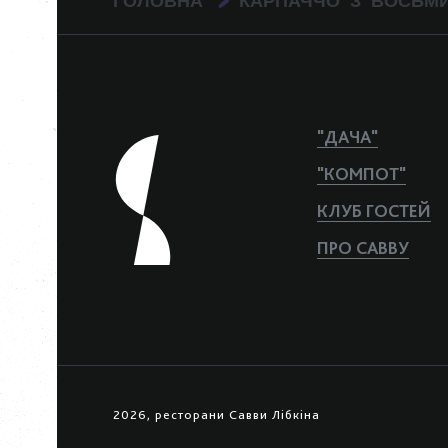
>
"ДАЧА"
"КОМПОТ"
КЛУБ ГОСТЕЙ
ПРО САВВУ
2026, ресторани Савви Лiбкiна