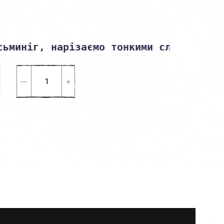
сьминіг, нарізаємо тонкими слайсами і