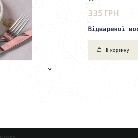
335 ГРН
Відвареної во
В корзину
ИНОГА