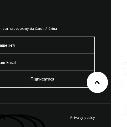
iться на розсилку вiд Савви Лiбкiна
аше iм'я
аш Email
Підписатися
Privacy policy