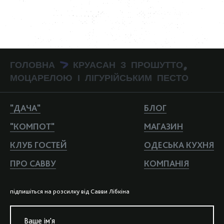
ГОЛОВНА
КРУАСАН З ПРОШУТТО,
>
МОЦАРЕЛОЮ І ЛІГУРІЙСЬКИМ ПЕСТО
"ДАЧА"
БЛОГ
"КОМПОТ"
МАГАЗИН
КЛУБ ГОСТЕЙ
ОДЕСЬКА КУХНЯ
ПРО САВВУ
КОМПАНIЯ
пiдпишiться на розсилку вiд Савви Лiбкiна
Ваше iм'я