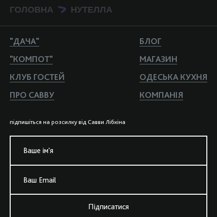
ГОЛОВНА
НУТЕЛЛА
>
"ДАЧА"
БЛОГ
"КОМПОТ"
МАГАЗИН
КЛУБ ГОСТЕЙ
ОДЕСЬКА КУХНЯ
ПРО САВВУ
КОМПАНIЯ
пiдпишiться на розсилку вiд Савви Лiбкiна
Ваше iм'я
Ваш Email
Підписатися