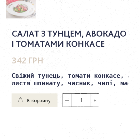
САЛАТ З ТУНЦЕМ, АВОКАДО
І ТОМАТАМИ КОНКАСЕ
342 ГРН
Свіжий тунець, томати конкасе, аво
листя шпинату, часник, чилі, масло
В корзину