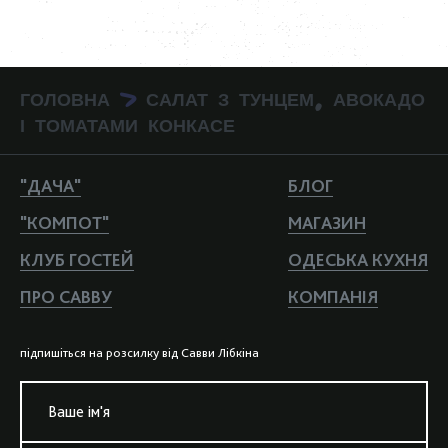
ГОЛОВНА
САЛАТ З ТУНЦЕМ, АВОКАДО
>
І ТОМАТАМИ КОНКАСЕ
"ДАЧА"
БЛОГ
"КОМПОТ"
МАГАЗИН
КЛУБ ГОСТЕЙ
ОДЕСЬКА КУХНЯ
ПРО САВВУ
КОМПАНIЯ
пiдпишiться на розсилку вiд Савви Лiбкiна
Ваше iм'я