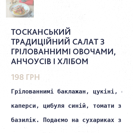
ТОСКАНСЬКИЙ
ТРАДИЦІЙНИЙ САЛАТ З
ГРІЛОВАННИМІ ОВОЧАМИ,
АНЧОУСІВ І ХЛІБОМ
198 ГРН
Грілованнимі баклажан, цукіні, оли
каперси, цибуля синій, томати з \ 
базилік. Подаємо на сухариках з чіа