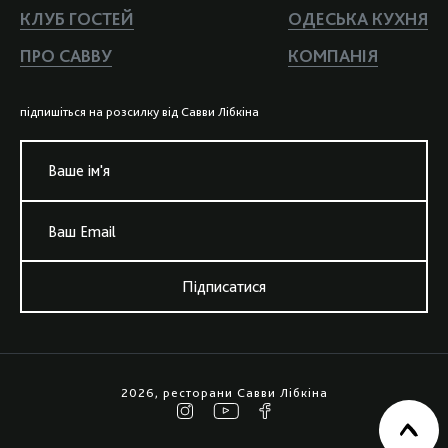
КЛУБ ГОСТЕЙ
ОДЕСЬКА КУХНЯ
ПРО САВВУ
КОМПАНIЯ
пiдпишiться на розсилку вiд Савви Лiбкiна
Ваше iм'я
Ваш Email
Підписатися
2026, ресторани Савви Лiбкiна