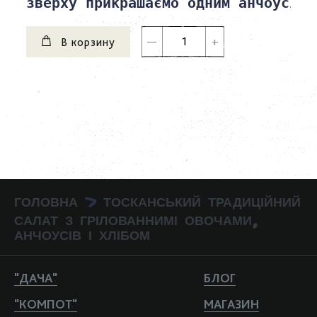
зверху прикрашаємо одним анчоусів.
В корзину
ГОЛОВНА
ТОСКАНСЬКИЙ ТРАДИЦІЙНИЙ
>
САЛАТ З ГРІЛОВАННИМІ ОВОЧАМИ,
АНЧОУСІВ І ХЛІБОМ
"ДАЧА"
БЛОГ
"КОМПОТ"
МАГАЗИН