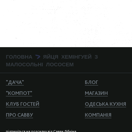
ГОЛОВНА
ЯЙЦЯ ХЕМІНГУЕЙ З
>
МАЛОСОЛЬНІ ЛОСОСЕМ
"ДАЧА"
БЛОГ
"КОМПОТ"
МАГАЗИН
КЛУБ ГОСТЕЙ
ОДЕСЬКА КУХНЯ
ПРО САВВУ
КОМПАНIЯ
пiдпишiться на розсилку вiд Савви Лiбкiна