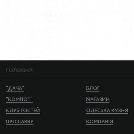
корпоратив, романтична вечеря на двох, дитячий день
народження – всі ці популярні запити ми реалізуємо швидко і
просто. Жива музика, флористи, анімація – все можливо, якщо
цього хоче наш гість. Актуальне меню завжди є на нашому сайті
на сторінці обраного Вами закладу, а ціна додаткових послуг –
завжди привід завітати до нас у гості на чашку чаю. Ми готові до
діалогу і зробимо все, що від нас залежить (а іноді навіть і
неможливе), головне аби наш гість був ситий, задоволений,
щасливий та згадував свято у ресторані з теплотою та бажанням
повернутися знову.
Забронювати стіл та дізнатися більше інформації Ви завжди
можете на сайті компанії «Ресторани Савви Лібкіна» за адресою
http://savva-libkin.com/
ГОЛОВНА
"ДАЧА"
БЛОГ
"КОМПОТ"
МАГАЗИН
КЛУБ ГОСТЕЙ
ОДЕСЬКА КУХНЯ
ПРО САВВУ
КОМПАНIЯ