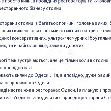
 не просто киян, а провідних рестораторів та ключов
ресторанного бізнесу столиці.
орани столиці з багатьох причин.. головна з яких, 
есових і кишенькових, восьмисотмісних і на три столик
дних і консервативних, ультра-гламурних і брутальн
их, та й найголовніше, завжди дорогих.
гі теж зустрічаються, але це тільки коли в столиці л
відповідно ж-а.
жають кияни до Одеси… і я, відповідно, дуже радий 
каво просимо до Одеси.
паді настає ж-а в ресторанах Одеси, і я планую з пр
и теж з'їздити та подивитися провідні ресторани Ст