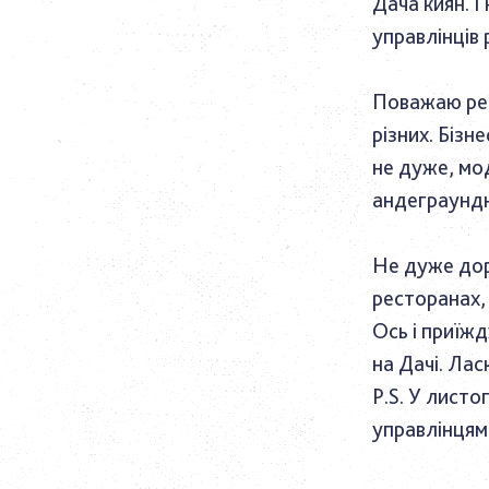
Дача киян. І
управлінців 
Поважаю рест
різних. Бізн
не дуже, мо
андеграундн
Не дуже доро
ресторанах, 
Ось і приїжд
на
Дачі
. Лас
P.S. У листо
управлінцям