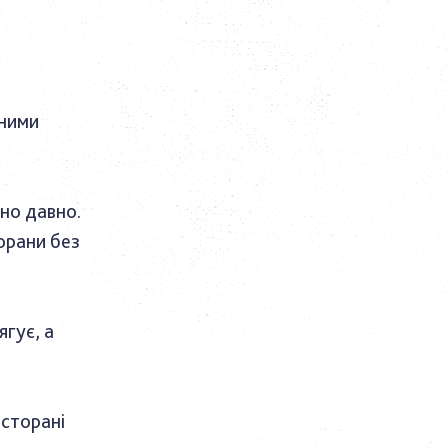
зними
но давно.
торани без
ягує, а
есторані