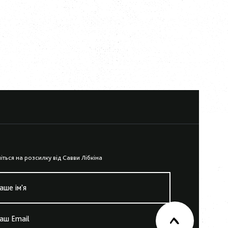
iться на розсилку вiд Савви Лiбкiна
аше iм'я
аш Email