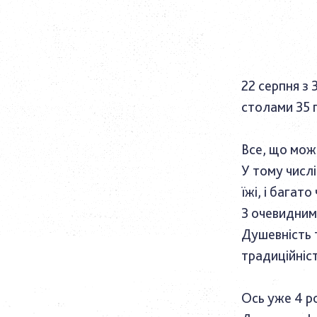
22 серпня з 
столами 35 г
Все, що мож
У тому числі
їжі, і багат
З очевидним
Душевність т
традиційніс
Ось уже 4 ро