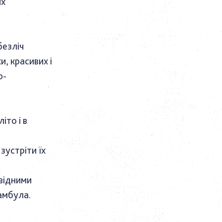
их
безліч
и, красивих і
о-
іто і в
зустріти їх
овідними
амбула.