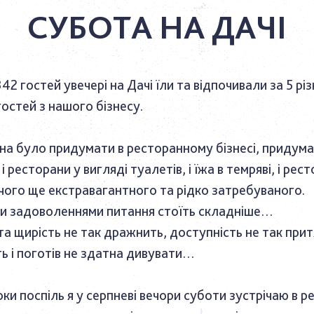
СУБОТА НА ДАЧІ
342 гостей увечері на
Дачі
їли та відпочивали за 5 рі
остей з нашого бізнесу.
на було придумати в ресторанному бізнесі, придума
 і ресторани у вигляді туалетів, і їжа в темряві, і рес
о чого ще екстравагантного та рідко затребуваного.
и задоволеннями питання стоїть складніше…
а щирість не так дражнить, доступність не так прит
ть і поготів не здатна дивувати…
ки поспіль я у серпневі вечори суботи зустрічаю в р