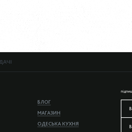
ДАЧІ
пiдпиш
БЛОГ
В
МАГАЗИН
ОДЕСЬКА КУХНЯ
В