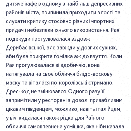
дитяче кафе в одному з найбільш депресивних
районів міста, припинила приходити в гості та
слухати критику стосовно різних імпортних
придач і небезпеки їхнього використання. Рая
подекуди прогулювалася вздовж
Дерибасівської, але завжди у довгих сукнях,
аби була прикрита гомілка аж до взуття. Коли
Рая прогулювалася зі здобиччю, вона
натягувала на своє обличчя блідо-воскову
маску та віталася по-королівські стримано.
Дрес-код не змінювався. Одного разу її
запримітили у ресторані з доволі привабливим
цікавим південцем, можливо, навіть італійцем,
у вічі кидалася також рідка для Раїного
обличчя самовпевнена усмішка, яка ніби казала