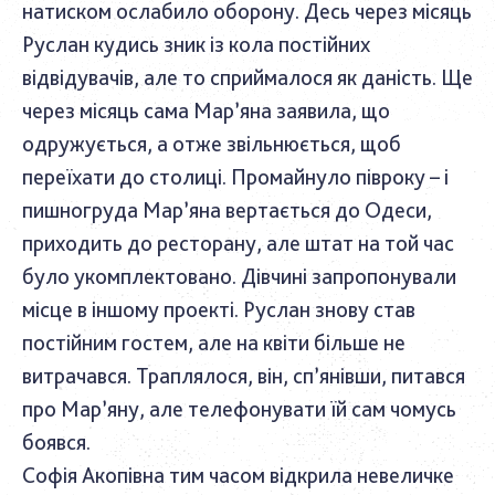
натиском ослабило оборону. Десь через місяць
Руслан кудись зник із кола постійних
відвідувачів, але то сприймалося як даність. Ще
через місяць сама Мар’яна заявила, що
одружується, а отже звільнюється, щоб
переїхати до столиці. Промайнуло півроку – і
пишногруда Мар’яна вертається до Одеси,
приходить до ресторану, але штат на той час
було укомплектовано. Дівчині запропонували
місце в іншому проекті. Руслан знову став
постійним гостем, але на квіти більше не
витрачався. Траплялося, він, сп’янівши, питався
про Мар’яну, але телефонувати їй сам чомусь
боявся.
Софія Акопівна тим часом відкрила невеличке