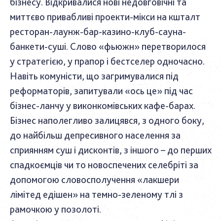
бізнесу. Відкривалися нові недовговічні та
миттєво привабливі проекти-мікси на кшталт
ресторан-лаунж-бар-казино-клуб-сауна-
банкети-суші. Слово «фьюжн» перетворилося
у стратегією, у прапор і бестселер одночасно.
Навіть комуністи, що загримувалися під
реформаторів, запитували «ось це» під час
бізнес-ланчу у виконкомівських кафе-барах.
Бізнес наполегливо залицявся, з одного боку,
до найбільш депресивного населення за
сприянням суш і дисконтів, з іншого – до перших
спадкоємців чи то новоспечених селебріті за
допомогою словосполучення «лакшери
лімітед едішен» на темно-зеленому тлі з
рамочкою у позолоті.