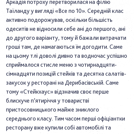
Аркадія потроху перетворилася на філію
Таїланду у вигляді «Все по 10». Середній клас
активно подорожував, оскільки більшість
одеситів не відносили себе ані до першого, ані
до другого варіанту, тому й бажали витрачати
гроші там, де намагаються їм догодити. Саме
на цьому тлі доволі дивно та водночас успішно
сприймалося стисле меню з чотирнадцяти-
сімнадцяти позицій стейків та десятка салатів-
закусок у ресторані на Дерибасівській. Саме
тому «Стейкхаус» відзначив своє перше
блискуче п’ятиріччя у товаристві
пристосовницького майже зниклого
середнього класу. Тим часом перші офіціантки
ресторану вже купили собі автомобілі та