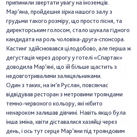
припинили звертати увагу на іноземців.
Мар’яна, пройдешня зірка нашого залу з
грудьми такого розміру, що просто пісня, та
директорським голосом, стало шукала гідного
кандидата на роль чоловіка-друга-спонсора.
Кастинг здійснювався цілодобово, але перша ж
дегустація через дорогу у готелі «Спартак»
доводила Мар’яні, що їй більше щастить з
недовготривалими залицяльниками.
Один з таких, на ім’я Руслан, повсякчас
відвідував ресторан з метровими трояндами
темно-червоного кольору, які нібито
ненароком залишав дівчині. Навіть якщо була
інша зміна, квіти діставалися хазяйці через
день, і ось тут серце Мар’яни під трояндовим