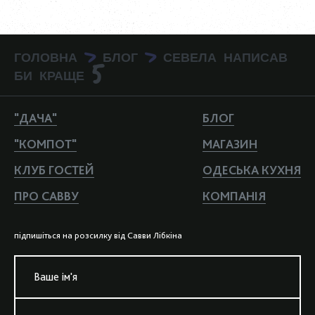
ГОЛОВНА
БЛОГ
СЕВЕЛА НАПИСАВ
>
>
БИ КРАЩЕ 5
"ДАЧА"
БЛОГ
"КОМПОТ"
МАГАЗИН
КЛУБ ГОСТЕЙ
ОДЕСЬКА КУХНЯ
ПРО САВВУ
КОМПАНIЯ
пiдпишiться на розсилку вiд Савви Лiбкiна
Ваше iм'я