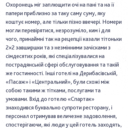
Охоронець міг заплющити очі на пані та на її
папери приблизно за таку саму суму, яку
коштує номер, але тільки пізно ввечері. Номери
могли перевірятися, незрозуміло, ким і для
чого, принаймні так на рецепції казали тітоньки
2×2 завширшки та з незмінними зачісками з
сімдесятих років, які спеціалізувалися на
пострадянській сфері обслуговування та такій
же гостинності. Інші готелі на Дерибасівській,
«Пасаж» і «Центральний», були схожі між
собою такими ж тітками, послугами та
умовами. Вхід до готелю «Спартак»
знаходився буквально супроти ресторану, і
персонал отримував величезне задоволення,
спостерігаючи, які люди у цей готель заходять,