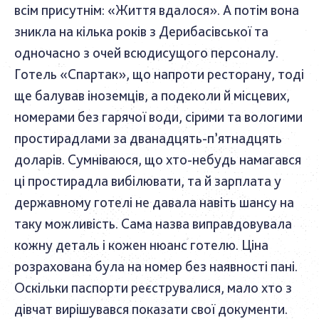
всім присутнім: «Життя вдалося». А потім вона
зникла на кілька років з Дерибасівської та
одночасно з очей всюдисущого персоналу.
Готель «Спартак», що напроти ресторану, тоді
ще балував іноземців, а подеколи й місцевих,
номерами без гарячої води, сірими та вологими
простирадлами за дванадцять-п’ятнадцять
доларів. Сумніваюся, що хто-небудь намагався
ці простирадла вибілювати, та й зарплата у
державному готелі не давала навіть шансу на
таку можливість. Сама назва виправдовувала
кожну деталь і кожен нюанс готелю. Ціна
розрахована була на номер без наявності пані.
Оскільки паспорти реєструвалися, мало хто з
дівчат вирішувався показати свої документи.