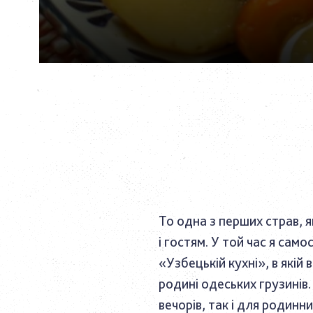
То одна з перших страв, 
і гостям. У той час я сам
«Узбецькій кухні», в які
родині одеських грузинів.
вечорів, так і для родинн