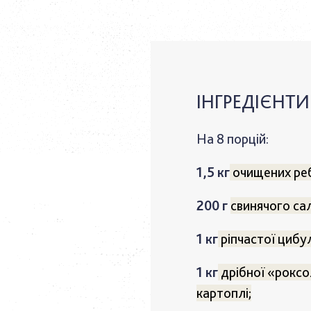
ІНГРЕДІЄНТИ
На 8 порцій:
1,5 кг
очищених реб
200 г
свинячого са
1 кг
ріпчастої цибул
1 кг
дрібної «роксо
картоплі;