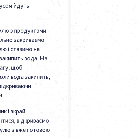
русом йдуть
улю з продуктами
ільно закриваємо
ю і ставимо на
 закипить вода. На
агу, щоб
Коли вода закипить,
 відкриваючи
н.
ик і вкрай
ктися, відкриваємо
рулю з вже готовою