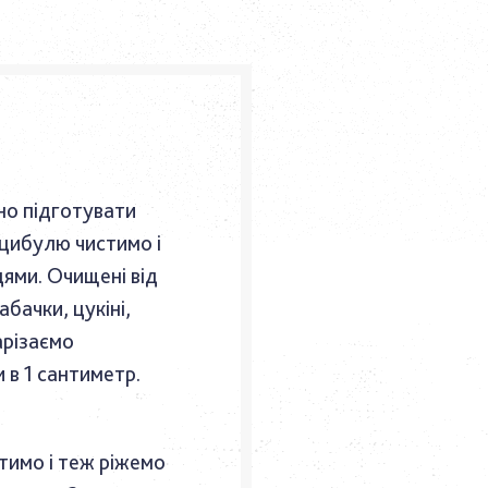
но підготувати
у цибулю чистимо і
цями. Очищені від
абачки, цукіні,
арізаємо
в 1 сантиметр.
тимо і теж ріжемо