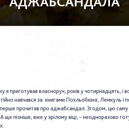
АДЖАБСАНДАЛА
яку я приготував власноруч, років у чотирнадцять, і
остійно навчався за книгами Похльобкіна, Лемкуль і п
й вперше прочитав про аджабсандал. Згодом, цю саму 
 А ще пізніше, вже у зрілому віці, – неодноразово гот
их.