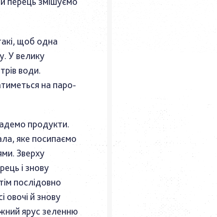
ний перець змішуємо
такі, щоб одна
у. У велику
трів води.
тиметься на паро-
адемо продукти.
ала, яке посипаємо
ями. Зверху
ець і знову
тім послідовно
і овочі й знову
ожний ярус зеленню