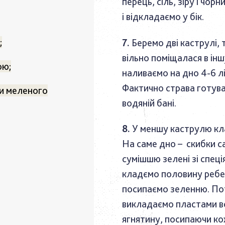
перець, сіль, зіру і чор
і відкладаємо у бік.
;
Беремо дві каструлі, 
вільно поміщалася в інш
ою;
наливаємо на дно 4-6 лі
Фактично страва готува
и меленого
водяній бані.
У меншу каструлю кл
На саме дно – скибки с
сумішшю зелені зі спеці
кладємо половину ребер
посипаємо зеленню. По
викладаємо пластами вс
ягнятину, посипаючи к