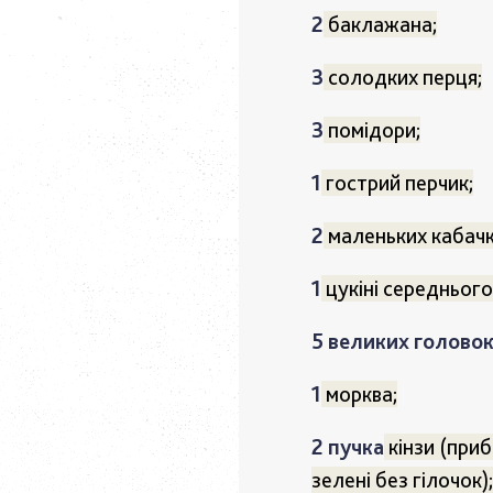
2
баклажана;
3
солодких перця;
3
помідори;
1
гострий перчик;
2
маленьких кабачк
1
цукіні середнього
5 великих голово
1
морква;
2 пучка
кінзи (приб
зелені без гілочок)