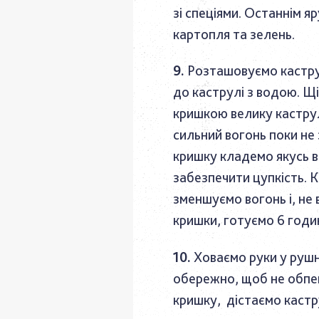
зі спеціями. Останнім я
картопля та зелень.
Розташовуємо кастр
до каструлі з водою. Щ
кришкою велику каструл
сильний вогонь поки не
кришку кладемо якусь в
забезпечити цупкість. 
зменшуємо вогонь і, не
кришки, готуємо 6 годи
Ховаємо руки у рушн
обережно, щоб не обпе
кришку, дістаємо каст