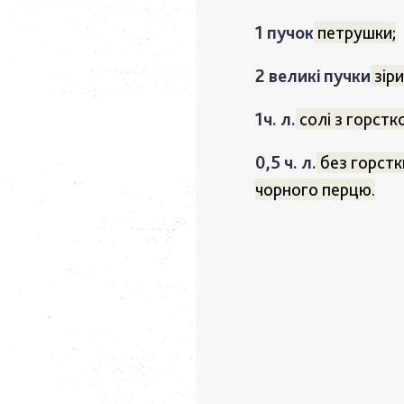
1 пучок
петрушки;
2 великі пучки
зіри
1ч. л.
солі з горстк
0,5 ч. л.
без горстк
чорного перцю.