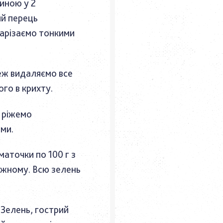
иною у 2
ий перець
нарізаємо тонкими
еж видаляємо все
ого в крихту.
 ріжемо
ми.
маточки по 100 г з
ожному. Всю зелень
Зелень, гострий