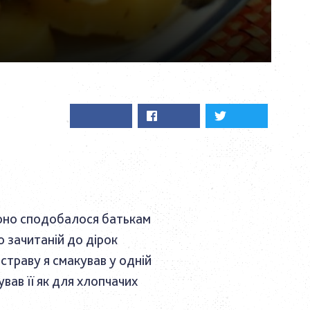
 воно сподобалося батькам
о зачитаній до дірок
страву я смакував у одній
ував її як для хлопчачих