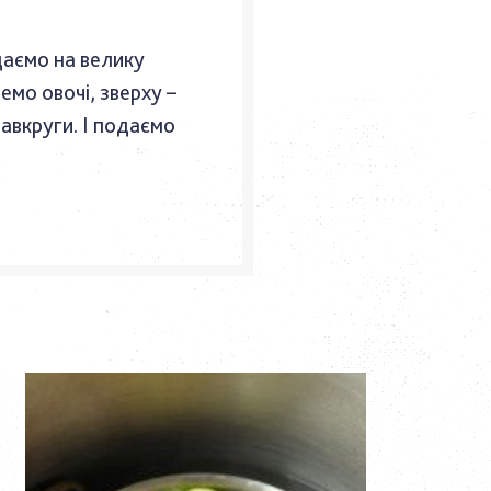
аємо на велику
емо овочі, зверху –
авкруги. І подаємо