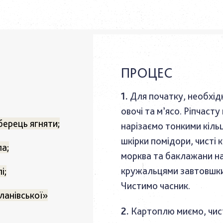
ПРОЦЕС
Для початку, необхід
овочі та м’ясо. Ріпчаст
ерець ягняти;
нарізаємо тонкими кіль
шкірки помідори, чисті к
ла;
морква та баклажани н
кружальцями завтовшки 
і;
Чистимо часник.
ланівської»
Картоплю миємо, чис