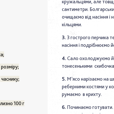
кружальцями, але товщ
сантиметри. Болгарськ
очищаємо від насіння і 
кільцями.
З гострого перчика т
насіння і подрібнюємо й
а;
Сало охолоджуємо й
тонесенькими скибочка
 розміру;
М’ясо нарізаємо на ш
к
часнику;
реберними костями у к
румаємо в крихту.
лизно 100 г
Починаємо готувати. 
;