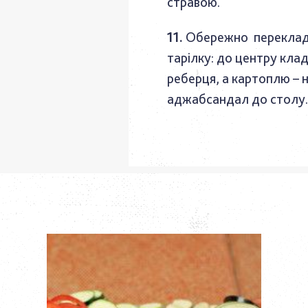
стравою.
Обережно переклад
тарілку: до центру клад
реберця, а картоплю – н
аджабсандал до столу.