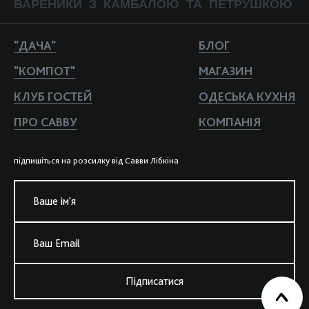
ВАРЕНИКИ З КАМБАЛОЮ ТА ПЕТРУШКОЮ
"ДАЧА"
БЛОГ
"КОМПОТ"
МАГАЗИН
КЛУБ ГОСТЕЙ
ОДЕСЬКА КУХНЯ
ПРО САВВУ
КОМПАНIЯ
пiдпишiться на розсилку вiд Савви Лiбкiна
Ваше iм'я
Ваш Email
Підписатися