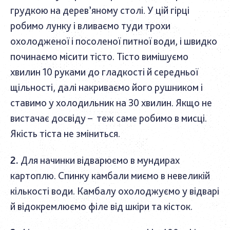
грудкою на дерев’яному столі. У цій гірці
робимо лунку і вливаємо туди трохи
охолодженої і посоленої питної води, і швидко
починаємо місити тісто. Тісто вимішуємо
хвилин 10 руками до гладкості й середньої
щільності, далі накриваємо його рушником і
ставимо у холодильник на 30 хвилин. Якщо не
вистачає досвіду – теж саме робимо в мисці.
Якість тіста не зміниться.
Для начинки відварюємо в мундирах
картоплю. Спинку камбали миємо в невеликій
кількості води. Камбалу охолоджуємо у відварі
й відокремлюємо філе від шкіри та кісток.