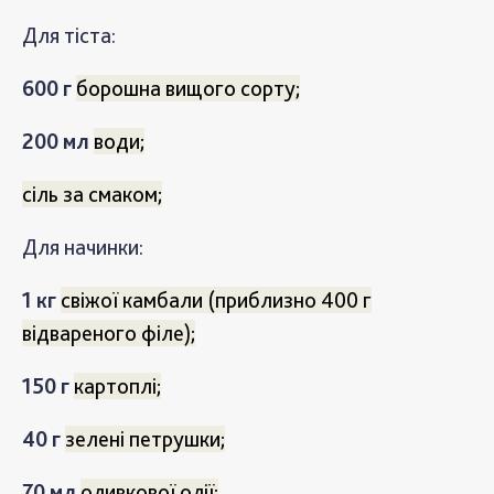
Для тіста:
600 г
борошна вищого сорту;
200 мл
води;
сіль за смаком;
Для начинки
:
1 кг
свіжої камбали (приблизно 400 г
відвареного філе);
150 г
картоплі;
40 г
зелені петрушки;
70 мл
оливкової олії;