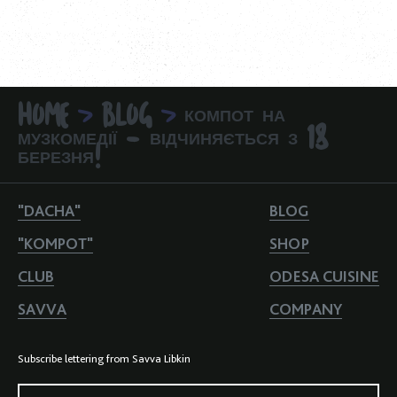
HOME
BLOG
КОМПОТ НА
>
>
МУЗКОМЕДІЇ - ВІДЧИНЯЄТЬСЯ З 18
БЕРЕЗНЯ!
"DACHA"
BLOG
"KOMPOT"
SHOP
CLUB
ODESA CUISINE
SAVVA
COMPANY
Subscribe lettering from Savva Libkin