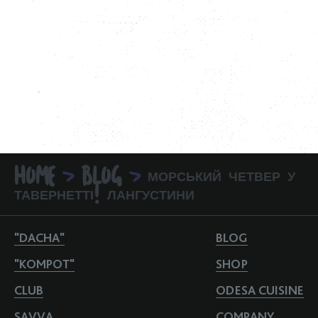
HOME
BLOG
МОРСЬКИЙ ЧЕТВЕР У
>
>
ТАВЕРНЕТТІ! ЛАНГУСТИНИ
"DACHA"
BLOG
"KOMPOT"
SHOP
CLUB
ODESA CUISINE
SAVVA
COMPANY