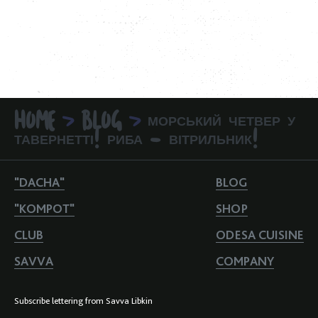
HOME
BLOG
МОРСЬКИЙ ЧЕТВЕР У
>
>
ТАВЕРНЕТТІ! РИБА - ВІТРИЛЬНИК!
"DACHA"
BLOG
"KOMPOT"
SHOP
CLUB
ODESA CUISINE
SAVVA
COMPANY
Subscribe lettering from Savva Libkin