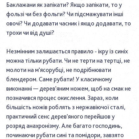
Баклажани як запікати? Якщо запікати, то у
фользі чи без фольги? Чи підсмажувати інші
овочі? Чи додавати часник і якщо додавати, то
трохи чи від душі?
Незмінним залишається правило - ікру із синіх
можна тільки рубати. Чи не терти на тертці, не
молоти на м'ясорубці, не подрібнювати
блендером. Саме рубати! У класичному
виконанні — дерев'яним ножем, щоб на смак не
позначився процес окислення. Зараз, коли
більшість ножів роблять з нержавіючої сталі,
практичний сенс дерев'яного перейшов у
розряд анахронізму. Але багато господинь,
починаючи рубати сині та помідори, завзято