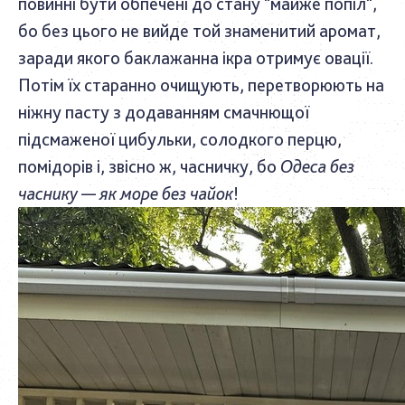
повинні бути обпечені до стану "майже попіл",
бо без цього не вийде той знаменитий аромат,
заради якого баклажанна ікра отримує овації.
Потім їх старанно очищують, перетворюють на
ніжну пасту з додаванням смачнющої
підсмаженої цибульки, солодкого перцю,
помідорів і, звісно ж, часничку, бо
Одеса без
часнику — як море без чайок
!