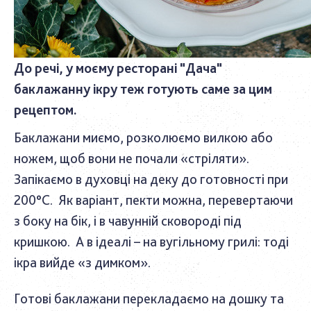
До речі, у моєму ресторані "Дача"
баклажанну ікру теж готують саме за цим
рецептом.
Баклажани миємо, розколюємо вилкою або
ножем, щоб вони не почали «стріляти».
Запікаємо в духовці на деку до готовності при
200°С. Як варіант, пекти можна, перевертаючи
з боку на бік, і в чавунній сковороді під
кришкою. А в ідеалі – на вугільному грилі: тоді
ікра вийде «з димком».
Готові баклажани перекладаємо на дошку та