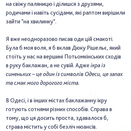
на свіжу паляницю і ділишся з друзями,
родичами і навіть сусідами, які раптом вирішили
зайти "на хвилинку".
Я вже неодноразово писав оди цій смакоті.
Була б моя воля, я б вклав Дюку Рішельє, який
стоїть у нас на вершині Потьомкінських сходів
в руку баклажан, а не сувій. Адже
ікра із
синеньких – це один із символів Одеси, це запах
та смак мого дорогого міста.
В Одесі, і в інших містах баклажанну ікру
готують сотнями різних способів. Справа в
тому, що ця досить проста, здавалося б,
страва містить у собі безліч нюансів.