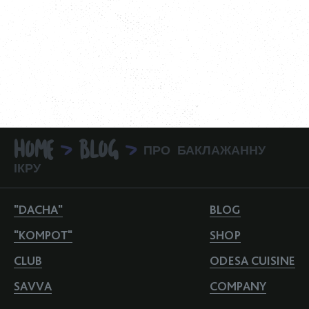
HOME
BLOG
ПРО БАКЛАЖАННУ
>
>
ІКРУ
"DACHA"
BLOG
"KOMPOT"
SHOP
CLUB
ODESA CUISINE
SAVVA
COMPANY