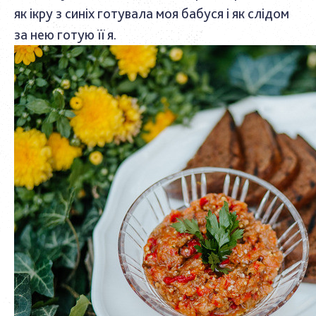
як ікру з синіх готувала моя бабуся і як слідом
за нею готую її я.