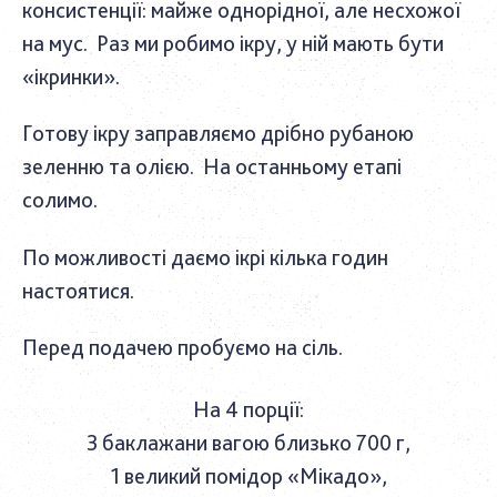
консистенції: майже однорідної, але несхожої
на мус. Раз ми робимо ікру, у ній мають бути
«ікринки».
Готову ікру заправляємо дрібно рубаною
зеленню та олією. На останньому етапі
солимо.
По можливості даємо ікрі кілька годин
настоятися.
Перед подачею пробуємо на сіль.
На 4 порції:
3 баклажани вагою близько 700 г,
1 великий помідор «Мікадо»,