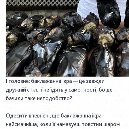
І головне: баклажанна ікра — це завжди
дружній стіл. Її не їдять у самотності, бо де
бачили таке неподобство?
Одесити впевнені, що баклажанна ікра
найсмачніша, коли її намазуєш товстим шаром