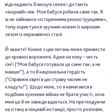
відкладають блискучі секачі і дістають
«ікорний» ніж. Моя бабуся робила саме так. Я
ж не займаюся «історичними реконструкціями»,
тому користуюся зручним ножем із широким
лезом із нержавіючої сталі.
Й зважте! Кожне з цих питань може призвести
до кровної ворожнечі. Адже на кону – честь
сім'ї ("Моя бабуся готувала це саме так, а не
інакше!"), а то й національна гордість
("Справжні євреї в цю страву часник не
кладуть!"). Щодо мене, то я намагаюся в
подібних кухонних війнах не брати участі, хоча
мені це й не завжди вдається. Не претендуючи
на істину в кінцевій інстанції, просто розповім,