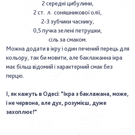
2 середні цибулини,
2 ст. л. соняшникової олії,
2-3 зубчики часнику,
0,5 пучка зелені петрушки,
сіль за смаком.
Можна додати в ікру і один печений перець для
кольору, так би мовити, але баклажанна ікра
має більш відомий і характерний смак без
перцю.
І, як кажуть в Одесі: "Ікра з баклажана, може,
і не червона, але дух, розумієш, дуже
захоплює!"